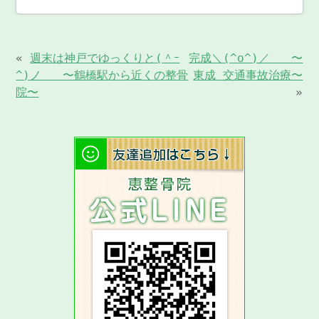
«
週末は神戸でゆっくりと(＾ｰ
完成＼(^o^)／ 〜
^)ノ 〜鶴橋駅から近くの整骨
東成 交通事故治療〜
院〜
»