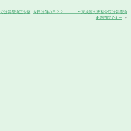
では骨盤矯正や整
今日は何の日？？ 〜東成区の恵整骨院は骨盤矯
正専門院です〜
»