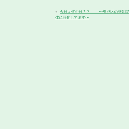
«
今日は何の日？？ 〜東成区の整骨院
体に特化してます〜