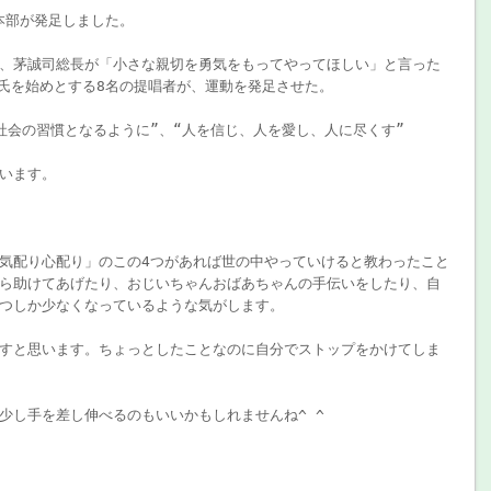
本部が発足しました。
、茅誠司総長が「小さな親切を勇気をもってやってほしい」と言った
茅氏を始めとする8名の提唱者が、運動を発足させた。
社会の習慣となるように”、“人を信じ、人を愛し、人に尽くす”
います。
気配り心配り」のこの4つがあれば世の中やっていけると教わったこと
ら助けてあげたり、おじいちゃんおばあちゃんの手伝いをしたり、自
つしか少なくなっているような気がします。
すと思います。ちょっとしたことなのに自分でストップをかけてしま
少し手を差し伸べるのもいいかもしれませんね^ ^