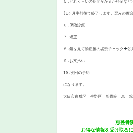
５.どれくらいの期間かかるか料金など
(1ヶ月半前後で終了します。歪みの度
６.保険診療
７.矯正
８.鏡を見て矯正後の姿勢チェック
説
９.お支払い
10.次回の予約
になります。
大阪市東成区 生野区 整骨院 恵 院
恵整骨
お得な情報を受け取る