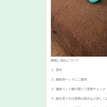
最後に流れについて
１.受付
２.施術所ベッドにご案内
３.施術ベッド横の壁にて姿勢チェック
４.鏡を見て今の姿勢の歪みなど詳しく