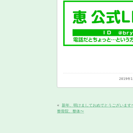
2019年
«
新年、明けましておめでとうございます
整骨院、整体〜