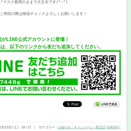
^マスク着用のままで大丈夫です(^-^)
ご来院の際は検温チェックよろしくお願いします！
院がLINE公式アカウントに登場！
には、以下のリンクから友だち追加してください。
年1月23日(土) 10:17 ｜ カテゴリー：
お知らせ・キャンペーン
,
恵日記(令和3年)