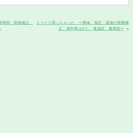
整骨院、骨盤矯正、
とうとう買っちゃった、〜整体、指圧、産後の骨盤矯
〜
正、肩甲骨はがし、東成区、整骨院〜
»