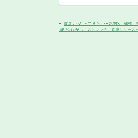
«
勝尾寺へ行ってきた 〜東成区、鶴橋、
肩甲骨はがし、ストレッチ、筋膜リリース