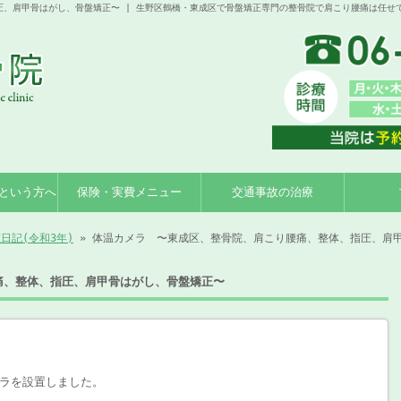
、肩甲骨はがし、骨盤矯正〜 | 生野区鶴橋・東成区で骨盤矯正専門の整骨院で肩こり腰痛は任せ
という方へ
保険・実費メニュー
交通事故の治療
日記(令和3年)
» 体温カメラ 〜東成区、整骨院、肩こり腰痛、整体、指圧、肩
痛、整体、指圧、肩甲骨はがし、骨盤矯正〜
ラを設置しました。