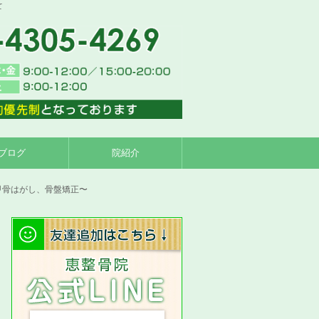
て
ブログ
院紹介
甲骨はがし、骨盤矯正〜