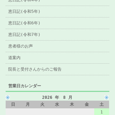
恵日記(令和5年)
恵日記(令和6年)
恵日記(令和7年)
患者様のお声
道案内
院長と受付さんからのご報告
営業日カレンダー
2026 年 8 月
日
月
火
水
木
金
土
1