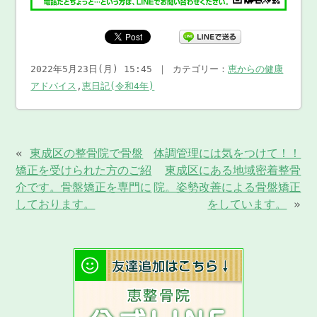
2022年5月23日(月) 15:45 ｜ カテゴリー：
恵からの健康
アドバイス
,
恵日記(令和4年)
«
東成区の整骨院で骨盤
体調管理には気をつけて！！
矯正を受けられた方のご紹
東成区にある地域密着整骨
介です。骨盤矯正を専門に
院。姿勢改善による骨盤矯正
しております。
をしています。
»