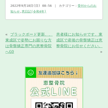
2022年9月18日(日) 08:56 ｜ カテゴリー：
受付からのお
知らせ
,
恵日記(令和4年)
«
ブラックボード更新、、
患者様にお知らせです。東
東成区で姿勢にお困りな方
成区で産後の骨盤矯正は恵
は骨盤矯正専門の恵整骨院
整骨院にお任せください。
へGO
»