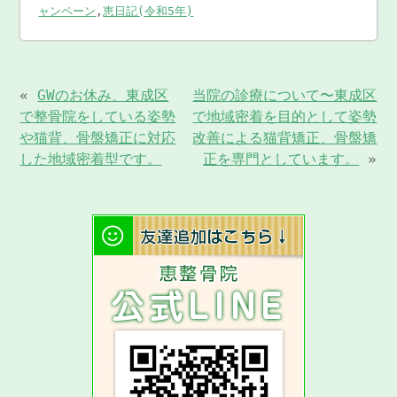
ャンペーン
,
恵日記(令和5年)
«
GWのお休み、東成区
当院の診療について〜東成区
で整骨院をしている姿勢
で地域密着を目的として姿勢
や猫背、骨盤矯正に対応
改善による猫背矯正、骨盤矯
した地域密着型です。
正を専門としています。
»