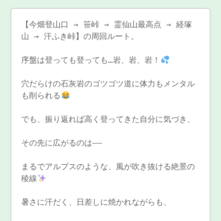
【今畑登山口 → 笹峠 → 霊仙山最高点 → 経塚
山 → 汗ふき峠】の周回ルート。
序盤は登っても登っても…岩、岩、岩！
穴だらけの石灰岩のゴツゴツ道に体力もメンタル
も削られる
でも、振り返れば高く登ってきた自分に気づき、
その先に広がるのは――
まるでアルプスのような、風が吹き抜ける絶景の
稜線
暑さに汗だく、日差しに焼かれながらも、