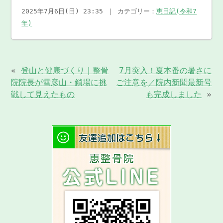
2025年7月6日(日) 23:35 ｜ カテゴリー：
恵日記(令和7
年)
«
登山と健康づくり｜整骨
7月突入！夏本番の暑さに
院院長が雪彦山・鎖場に挑
ご注意を／院内新聞最新号
戦して見えたもの
も完成しました
»