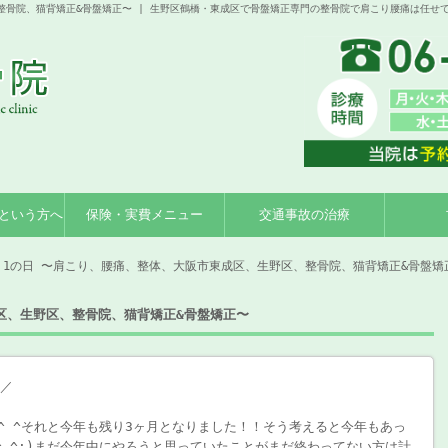
整骨院、猫背矯正&骨盤矯正〜 | 生野区鶴橋・東成区で骨盤矯正専門の整骨院で肩こり腰痛は任せ
という方へ
保険・実費メニュー
交通事故の治療
 1の日 〜肩こり、腰痛、整体、大阪市東成区、生野区、整骨院、猫背矯正&骨盤矯
区、生野区、整骨院、猫背矯正&骨盤矯正〜
)／
^ ^それと今年も残り3ヶ月となりました！！そう考えると今年もあっ
^_^;)まだ今年中にやろうと思っていたことがまだ終わってない方は計