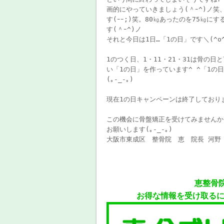
画的にやっていきましょう(＾ｰ^)ノ
す(ｰｰ;)笑。80㎏あったのを75㎏にす
す(＾ｰ^)ノ
それと今日は1日…「1の日」です＼(^o
1のつく日、1・11・21・31は骨の
い「1の日」を作っています^ ^「1の日
(｡-_-｡)
現在1の日キャンペーンは終了しており
この機会に骨盤矯正を受けてみませんか？
お願いします(｡-_-｡)
大阪市東成区 整骨院 恵 院長 河野
恵整骨
お得な情報を受け取る