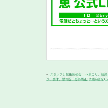
«
スタッフと技術勉強会 〜肩こり、腰痛
ジ、整体、整骨院、姿勢矯正(骨盤&猫背)