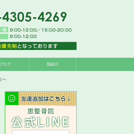
て
ブログ
院紹介
正〜