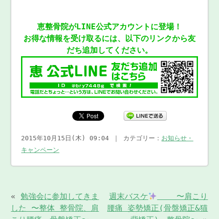
恵整骨院がLINE公式アカウントに登場！
お得な情報を受け取るには、以下のリンクから友
だち追加してください。
2015年10月15日(木) 09:04 ｜ カテゴリー：
お知らせ・
キャンペーン
«
勉強会に参加してきま
週末バスケ
〜肩こり
した 〜整体 整骨院、肩
腰痛 姿勢矯正(骨盤矯正&猫