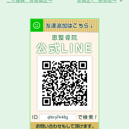
こり腰痛、骨盤矯正〜
背矯正)、整骨院〜
»