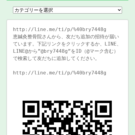
http://line.me/ti/p/%40bry7448g
恵鍼灸整骨院さんから、友だち追加の招待が届い
ています。下記リンクをクリックするか、LINE、
LINE@から”@bry7448g”をID（@マーク含む）
で検索して友だちに追加してください。
http://line.me/ti/p/%40bry7448g