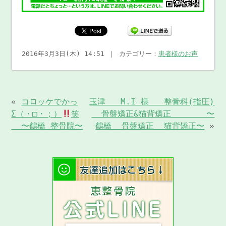
2016年3月3日(木) 14:51 ｜ カテゴリー：
患者様のお声
«
コロッケでかっ
玉津 M.I 様 整骨科(指圧)
Σ（・□・；）
笑
骨盤矯正&猫背矯正 〜
〜鶴橋 整骨院〜
鶴橋 骨盤矯正 猫背矯正〜
»