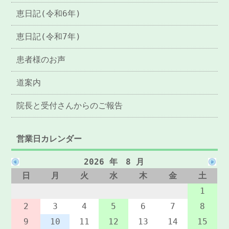
恵日記(令和6年)
恵日記(令和7年)
患者様のお声
道案内
院長と受付さんからのご報告
営業日カレンダー
2026 年 8 月
日
月
火
水
木
金
土
1
2
3
4
5
6
7
8
9
10
11
12
13
14
15